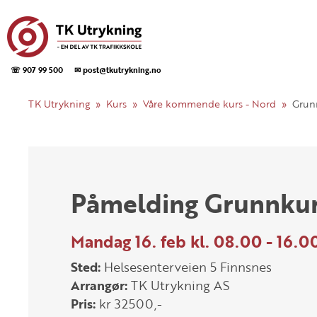
☏ 907 99 500
✉ post@tkutrykning.no
TK Utrykning
Kurs
Våre kommende kurs - Nord
Grun
Påmelding Grunnkurs
Mandag 16. feb kl. 08.00 - 16.0
Sted:
Helsesenterveien 5 Finnsnes
Arrangør:
TK Utrykning AS
Pris:
kr 32500,-