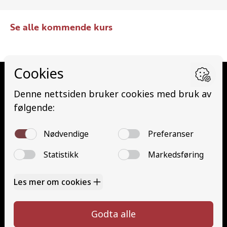
Se alle kommende kurs
Kurs
TK Utrykning AS
Opphaugveien 3, 1738 Borgenhaugen
Kontakt
Kontakt oss
Ta førerkort
907 99 500
Priser
post@tkutrykning.no